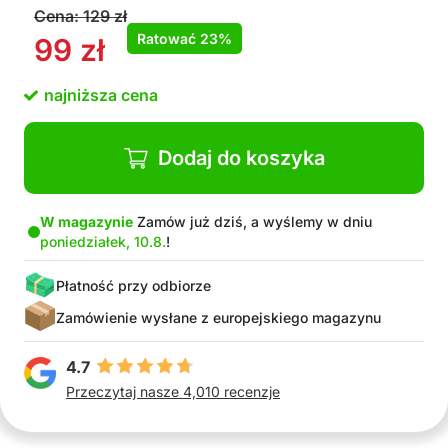
Cena:
129
zł
Ratować
23%
99
zł
najniższa cena
Dodaj do koszyka
W magazynie
Zamów już dziś, a wyślemy w dniu
poniedziałek, 10.8.
!
Płatność przy odbiorze
Zamówienie wysłane z europejskiego magazynu
4.7
Przeczytaj nasze 4,010 recenzje