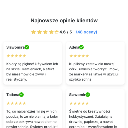
Najnowsze opinie klientów
4.6 / 5
(48 oceny)
Slawomira
Adéla
★★★★★
★★★★★
Kolory są piękne! Używałem ich
Kupiliśmy zestaw dla naszej
na szkle i kamieniach, a efekt
córki, uwielbia tworzyć i mówi,
był niesamowicie żywy i
że markery są łatwe w użyciu i
realistyczny.
szybko schną.
Tatiana
Slawomir
★★★★★
★★★★★
To, co najbardziej mi się w nich
Świetne do kreatywności
podoba, to że nie plamią, a kolor
hobbystycznej. Działają na
dobrze pokrywa nawet ciemne
drewnie, papierze, a nawet
powierzchnie. Świetny produkt!
ceramice - wypróbowałem je