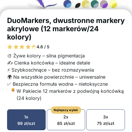
DuoMarkers, dwustronne markery
akrylowe (12 markerów/24
kolory)
4.6 / 5
🎨 Żywe kolory – silna pigmentacja
✍️ Cienka końcówka – idealne detale
⚡ Szybkoschnące – bez rozmazywania
🌍 Na wszystkie powierzchnie – uniwersalne
✅ Bezpieczna formuła wodna – nietoksyczne
W Pakiecie 12 markerów z podwójną końcówką
(24 kolory)
Najlepszy wybór
1x
2x
3x
99
zł
/szt
85
zł
/szt
75
zł
/szt