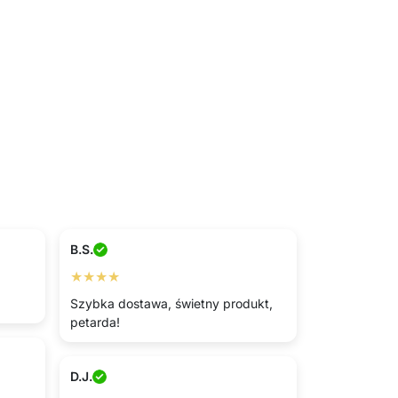
B.S.
★★★★
Szybka dostawa, świetny produkt,
petarda!
D.J.