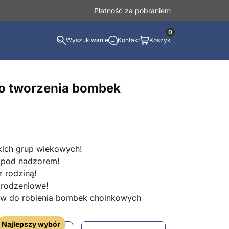
Płatność za pobraniem
0
Wyszukiwanie
Kontakt
Koszyk
o tworzenia bombek
kich grup wiekowych!
 pod nadzorem!
z rodziną!
arodzeniowe!
aw do robienia bombek choinkowych
Najlepszy wybór