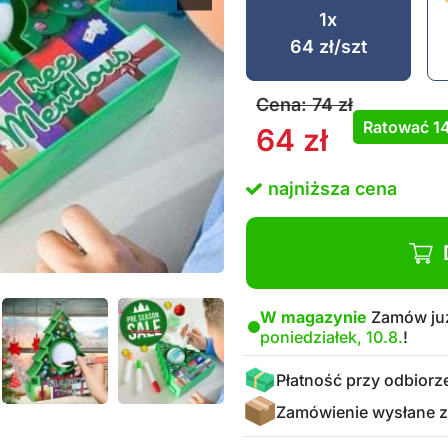
1x
64
zł
/szt
Cena:
74
zł
Ratować
1
64
zł
najniższa cena
W magazynie
Zamów już
poniedziałek, 10.8.
!
Płatność przy odbiorz
Zamówienie wysłane z