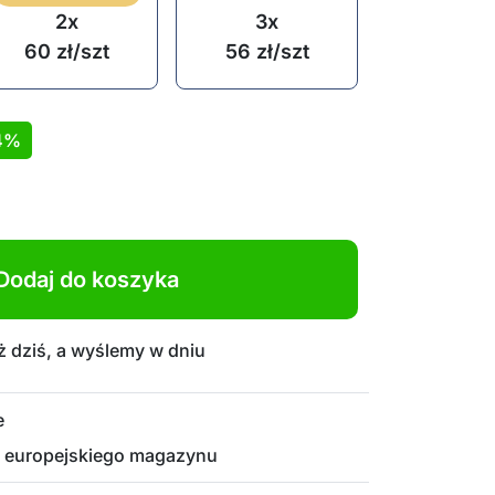
2x
3x
60
zł
/szt
56
zł
/szt
4%
Dodaj do koszyka
 dziś, a wyślemy w dniu
e
 europejskiego magazynu