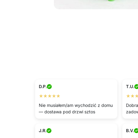
D.P.
T.U.
★★★★★
★★
Nie musiałem/am wychodzić z domu
Dobra
— dostawa pod drzwi sztos
zadow
J.R.
B.V.