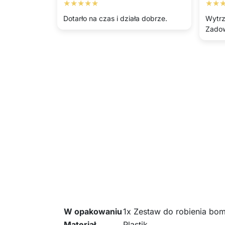
★★★★★
★★
Dotarło na czas i działa dobrze.
Wytrz
Zadow
W opakowaniu
1x Zestaw do robienia bo
Materiał
Plastik