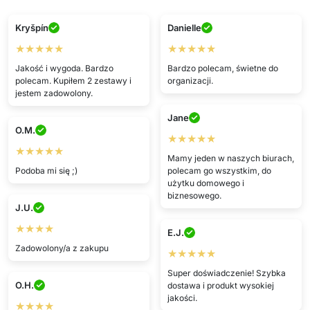
Kryšpín
Danielle
★★★★★
★★★★★
Jakość i wygoda. Bardzo
Bardzo polecam, świetne do
polecam. Kupiłem 2 zestawy i
organizacji.
jestem zadowolony.
Jane
O.M.
★★★★★
★★★★★
Mamy jeden w naszych biurach,
Podoba mi się ;)
polecam go wszystkim, do
użytku domowego i
biznesowego.
J.U.
★★★★
E.J.
Zadowolony/a z zakupu
★★★★★
Super doświadczenie! Szybka
O.H.
dostawa i produkt wysokiej
jakości.
★★★★