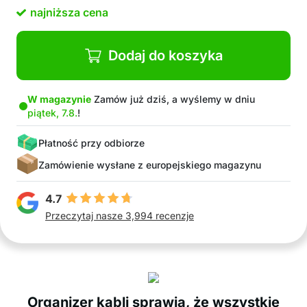
długotrwałego użytkowania
najniższa cena
Doskonały wybór do użytku domowego lub
profesjonalnego
W zestawie: 6x organizer kabli
Dodaj do koszyka
W magazynie
Zamów już dziś, a wyślemy w dniu
piątek, 7.8.
!
Płatność przy odbiorze
Zamówienie wysłane z europejskiego magazynu
4.7
Przeczytaj nasze 3,994 recenzje
Organizer kabli sprawia, że wszystkie