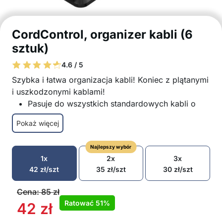
CordControl, organizer kabli (6
sztuk)
4.6 / 5
Szybka i łatwa organizacja kabli! Koniec z plątanymi
i uszkodzonymi kablami!
Pasuje do wszystkich standardowych kabli o
średnicy 6,5 mm
Pokaż więcej
Samoprzylepne wzornictwo umożliwia łatwą
instalację
Najlepszy wybór
Nadaje się do wszystkich płaskich powierzchni
1x
2x
3x
Zapewnia czystą i schludną powierzchnię
42
zł
/szt
35
zł
/szt
30
zł
/szt
roboczą, szafkę telewizyjną, stolik nocny, itp.
Tak mały, że można go również zamontować na
Cena:
85
zł
krawędziach mebli itp.
Ratować
51%
42
zł
Wykonany z trwałych materiałów dla