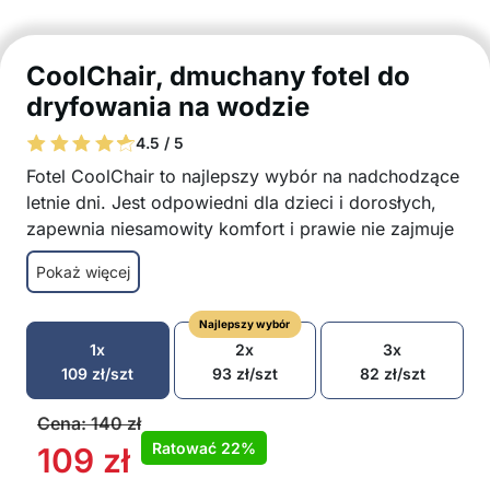
CoolChair, dmuchany fotel do
dryfowania na wodzie
4.5 / 5
Fotel CoolChair to najlepszy wybór na nadchodzące
letnie dni. Jest odpowiedni dla dzieci i dorosłych,
zapewnia niesamowity komfort i prawie nie zajmuje
miejsca. Dzięki wygodnym poduszkom na ramiona,
Pokaż więcej
plecy i szyję będziesz chciał siedzieć w tym
niesamowitym fotelu przez cały dzień.
Najlepszy wybór
Niezwykle wygodny fotel
1x
2x
3x
Odpowiedni dla dzieci i dorosłych
109
zł
/szt
93
zł
/szt
82
zł
/szt
Wykonany z trwałych materiałów
Ergonomiczny kształt
Cena:
140
zł
Szybkie suszenie
Ratować
22%
109
zł
Zajmuje mało miejsca