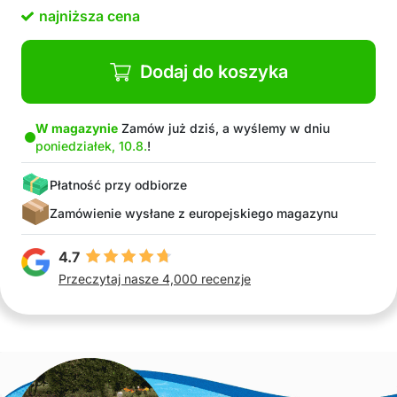
Paket vsebuje: 1x dmuchany fotel do dryfowania
najniższa cena
na wodzie
Dodaj do koszyka
W magazynie
Zamów już dziś, a wyślemy w dniu
poniedziałek, 10.8.
!
Płatność przy odbiorze
Zamówienie wysłane z europejskiego magazynu
4.7
Przeczytaj nasze 4,000 recenzje