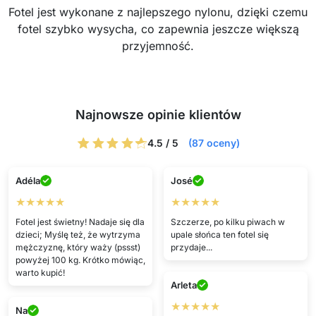
Fotel jest wykonane z najlepszego nylonu, dzięki czemu
fotel szybko wysycha, co zapewnia jeszcze większą
przyjemność.
Najnowsze opinie klientów
4.5 / 5
(87 oceny)
Adéla
José
★★★★★
★★★★★
Fotel jest świetny! Nadaje się dla
Szczerze, po kilku piwach w
dzieci; Myślę też, że wytrzyma
upale słońca ten fotel się
mężczyznę, który waży (pssst)
przydaje...
powyżej 100 kg. Krótko mówiąc,
warto kupić!
Arleta
★★★★★
Na