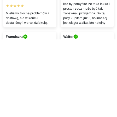
Kto by pomyślał, że taka lekka i
★★★★★
prosta rzecz może być tak
Mieliśmy trochę problemów z
zabawna i przyjemna. Do tej
dostawą, ale w końcu
pory kupiłam już 3, bo inaczej
dostaliśmy i warto, dziękuję.
jest ciągła walka, kto kolejny!
Franciszka
Walter
★★★★★
★★★★★
Tak, można go zabrać
Jestem bardzo zadowolony z
wszędzie, dlatego ciągle lezy w
zakupu i szybkiej dostawy,
bagażniku już od roku, gdyż
dziękuję!
nigdy nie wiem kiedy znowu się
może przydać. Nigdy nie
B.I.
wiadomo!
★★★★
O.H.
Fajny produkt, wysłany bardzo
szybko
★★★★★
Przyszło szybko i w dobrym
stanie :DD