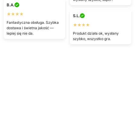
B.A.
★★★★
S.L.
Fantastyczna obsługa. Szybka
★★★★
dostawa i świetna jakość —
lepiej się nie da.
Produkt działa ok, wysłany
szybko, wszystko gra.
Pokaż więcej
Napisz opinię
Szczegóły techniczne
Opakowanie zawiera:
1x kurtyna z 300 lampkami LED