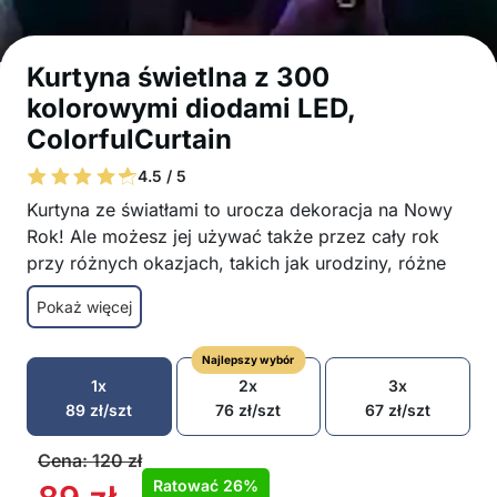
Kurtyna świetlna z 300
kolorowymi diodami LED,
ColorfulCurtain
4.5 / 5
Kurtyna ze światłami to urocza dekoracja na Nowy
Rok! Ale możesz jej używać także przez cały rok
przy różnych okazjach, takich jak urodziny, różne
przyjęcia czy urocza dekoracja domu i tarasu! Do
Pokaż więcej
kurtyny świetlnej LED dołączony jest pilot, za
pomocą którego możesz regulować intensywność
Najlepszy wybór
światła, zmieniać między 8 trybami migania lub
1x
2x
3x
ustawić timer dla jeszcze większej oszczędności!
89
zł
/szt
76
zł
/szt
67
zł
/szt
Kurtyna świetlna jest wodoodporna i dlatego
nadaje się do stosowania na zewnątrz i
Cena:
120
zł
wewnątrz
Ratować
26%