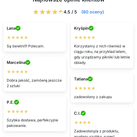
4.5 / 5
(80 oceny)
Lana
Kryšpín
★★★★★
★★★★★
Są świetni!!! Polecam.
Korzystamy z nich również w
ciągu roku, na przykład latem,
gdy urządzamy pikniki lub letnie
Marcelína
obiady.
★★★★★
Tatiana
Dobra jakość, zamówię jeszcze
2 sztuki
★★★★★
zadowolony z zakupu
P.E.
★★★★★
C.I.
Szybka dostawa, perfekcyjne
★★★★
pakowanie.
Zadowolony/a z produktu,
wysłany szybko, super!