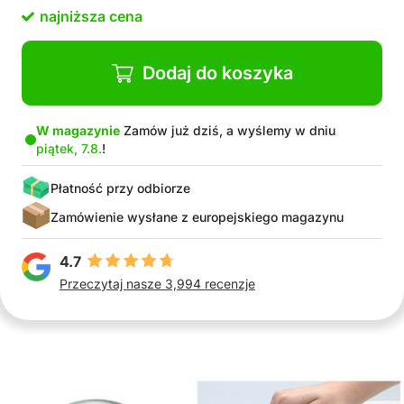
Niezwykle łatwy w użyciu
najniższa cena
Brak nieprzyjemnych zapachów na dłoniach
Nie potrzebujesz prądu
Może też pojechać z Tobą na wakacje
Dodaj do koszyka
Szybkie i łatwe czyszczenie
Materiał stal nierdzewna
W magazynie
Zamów już dziś, a wyślemy w dniu
piątek, 7.8.
!
Płatność przy odbiorze
Zamówienie wysłane z europejskiego magazynu
4.7
Przeczytaj nasze 3,994 recenzje