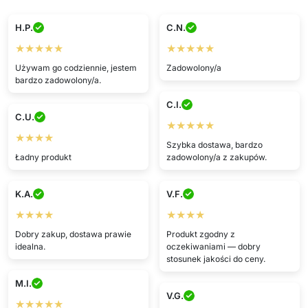
H.P.
C.N.
★★★★★
★★★★★
Używam go codziennie, jestem
Zadowolony/a
bardzo zadowolony/a.
C.I.
C.U.
★★★★★
★★★★
Szybka dostawa, bardzo
Ładny produkt
zadowolony/a z zakupów.
K.A.
V.F.
★★★★
★★★★
Dobry zakup, dostawa prawie
Produkt zgodny z
idealna.
oczekiwaniami — dobry
stosunek jakości do ceny.
M.I.
V.G.
★★★★★