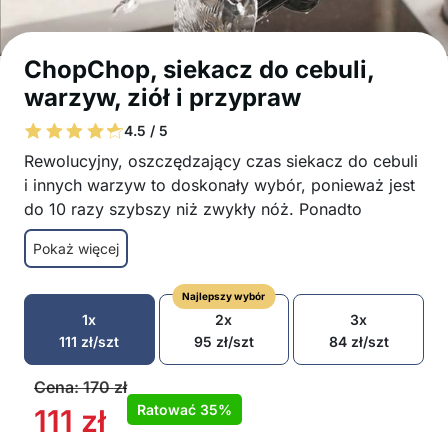
ChopChop, siekacz do cebuli,
warzyw, ziół i przypraw
4.5 / 5
Rewolucyjny, oszczędzający czas siekacz do cebuli
i innych warzyw to doskonały wybór, ponieważ jest
do 10 razy szybszy niż zwykły nóż. Ponadto
oszczędzasz również pieniądze, ponieważ jest
Pokaż więcej
znacznie tańszy niż wymagające roboty kuchenne.
Siekacz do cebuli i innych warzyw jest również
Najlepszy wybór
niezwykle łatwy do czyszczenia i użytkowania.
1x
2x
3x
Szybko sieka cebulę, warzywa, zioła i
111
zł
/szt
95
zł
/szt
84
zł
/szt
przyprawy
Dzięki siekaczowi praca zostanie wykonana
Cena:
170
zł
znacznie szybciej niż zwykłym nożem
Ratować
35%
111
zł
Ostre ostrza do wydajnego siekania