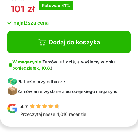
Ratować
41%
101
zł
najniższa cena
Dodaj do koszyka
W magazynie
Zamów już dziś, a wyślemy w dniu
poniedziałek, 10.8.
!
Płatność przy odbiorze
Zamówienie wysłane z europejskiego magazynu
4.7
Przeczytaj nasze 4,010 recenzje