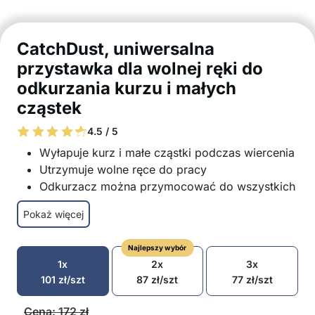
CatchDust, uniwersalna
przystawka dla wolnej ręki do
odkurzania kurzu i małych
cząstek
4.5 / 5
Wyłapuje kurz i małe cząstki podczas wiercenia
Utrzymuje wolne ręce do pracy
Odkurzacz można przymocować do wszystkich
płaskich powierzchni
Pokaż więcej
Nadaje się do wszystkich popularnych
odkurzaczy
Najlepszy wybór
Również do odkurzaczy bezprzewodowych
1x
2x
3x
Zapewnia czyste środowisko pracy
101
zł
/szt
87
zł
/szt
77
zł
/szt
Skraca czas sprzątania po pracy
Cena:
172
zł