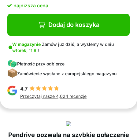
odpowiednim wyświetlaczem
najniższa cena
Brak zbędnych kabli
Zwiększone bezpieczeństwo podczas jazdy
Bezprzewodowe użytkowanie
Dodaj do koszyka
Kompaktowy i elegancki design
Stabilne połączenie bezprzewodowe
Szybka i łatwa instalacja
W magazynie
Zamów już dziś, a wyślemy w dniu
wtorek, 11.8.
!
W opakowaniu: 1x pendrive
Płatność przy odbiorze
Zamówienie wysłane z europejskiego magazynu
4.7
Przeczytaj nasze 4,024 recenzje
Pendrive pozwala na szybkie połączenie