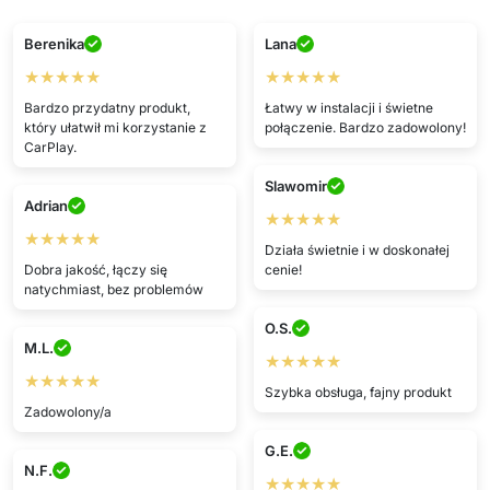
Berenika
Lana
★★★★★
★★★★★
Bardzo przydatny produkt,
Łatwy w instalacji i świetne
który ułatwił mi korzystanie z
połączenie. Bardzo zadowolony!
CarPlay.
Slawomir
Adrian
★★★★★
★★★★★
Działa świetnie i w doskonałej
Dobra jakość, łączy się
cenie!
natychmiast, bez problemów
O.S.
M.L.
★★★★★
★★★★★
Szybka obsługa, fajny produkt
Zadowolony/a
G.E.
N.F.
★★★★★