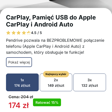
CarPlay, Pamięć USB do Apple
CarPlay i Android Auto
4.5 / 5
Pendrive pozwala na BEZPROBLEMOWE połączenie
telefonu (Apple CarPlay i Android Auto) z
samochodem, który obsługuje te funkcje!
Używaj inteligentnych funkcji mobilnych bez
Pokaż więcej
konieczności trzymania telefonu w ręku
Idealny wybór dla łatwego dostępu do funkcji
Najlepszy wybór
telefonu na ekranie samochodu
1x
2x
3x
Łatwiejsze korzystanie z nawigacji, rozmów bez
174
zł
/szt
149
zł
/szt
132
zł
/szt
użycia rąk, odtwarzania muzyki itp.
Klucz jest kompatybilny z iOS i Androidem
Cena:
204
zł
Kompatybilny z telefonami i samochodami
Ratować
15%
174
zł
obsługującymi Apple CarPlay i AndroidAuto, z