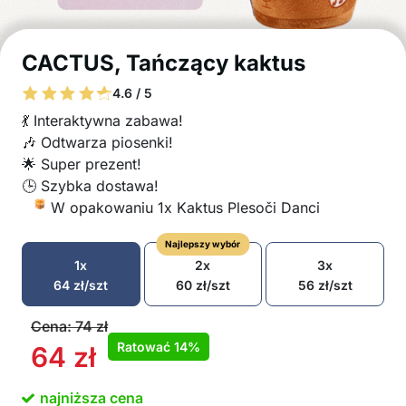
CACTUS, Tańczący kaktus
4.6 / 5
💃 Interaktywna zabawa!
🎶 Odtwarza piosenki!
🌟 Super prezent!
🕒 Szybka dostawa!
W opakowaniu 1x Kaktus Plesoči Danci
Najlepszy wybór
1x
2x
3x
64
zł
/szt
60
zł
/szt
56
zł
/szt
Cena:
74
zł
Ratować
14%
64
zł
najniższa cena