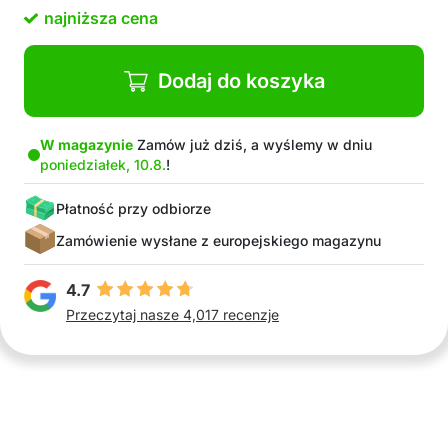
Wielowarstwowa struktura
najniższa cena
Wykonana z wysokiej jakości poliestru dla
długiej żywotności
Odpowiednia do biustonoszy, bielizny i
Dodaj do koszyka
delikatnych ubrań
W opakowaniu: 1x ochronna siatkowa torba do
prania
W magazynie
Zamów już dziś, a wyślemy w dniu
poniedziałek, 10.8.
!
Płatność przy odbiorze
Zamówienie wysłane z europejskiego magazynu
4.7
Przeczytaj nasze 4,017 recenzje