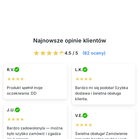
Najnowsze opinie klientów
4.5 / 5
(82 oceny)
R.V.
L.K.
★★★★
★★★★
Produkt spełnił moje
Bardzo mi się podoba! Szybka
oczekiwania :DD
dostawa i świetna obsługa
klienta.
J.U.
V.E.
★★★★
★★★★
Bardzo zadowolony/a — można
było szybko zamówić i zgadza
Świetna obsługa! Zamówienie