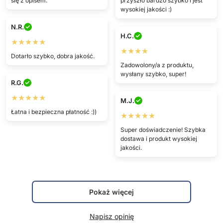
się z opisem.
przyszło bardzo szybko i jest
wysokiej jakości :)
N.R.
H.C.
★★★★★
★★★★
Dotarło szybko, dobra jakość.
Zadowolony/a z produktu,
wysłany szybko, super!
R.G.
★★★★★
M.J.
Łatna i bezpieczna płatność :))
★★★★★
Super doświadczenie! Szybka
dostawa i produkt wysokiej
jakości.
Pokaż więcej
Napisz opinię