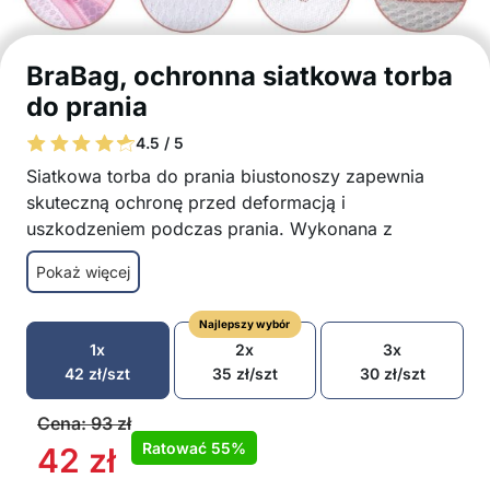
BraBag, ochronna siatkowa torba
do prania
4.5 / 5
Siatkowa torba do prania biustonoszy zapewnia
skuteczną ochronę przed deformacją i
uszkodzeniem podczas prania. Wykonana z
trwałego poliestru, pozwala wodzie swobodnie
Pokaż więcej
przepływać, zapewniając idealnie czyste pranie.
Specjalny design zapobiega deformacji i
Najlepszy wybór
uszkodzeniu biustonoszy
1x
2x
3x
Wykonana z siatki przepuszczającej wodę, co
42
zł
/szt
35
zł
/szt
30
zł
/szt
pozwala na swobodny przepływ wody dla
dokładnego czyszczenia
Cena:
93
zł
Z zamkiem u góry, wkładanie i wyjmowanie
Ratować
55%
42
zł
prania jest łatwe