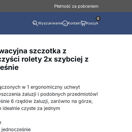
Płatność za pobraniem
0
Wyszukiwanie
Kontakt
Koszyk
owacyjna szczotka z
czyści rolety 2x szybciej z
ześnie
ołączonych w 1 ergonomiczny uchwyt
yszczenia żaluzji i podobnych przedmiotów!
eśnie 6 rzędów żaluzji, zarówno na górze,
je idealnie czyste za jednym
e
t jednocześnie