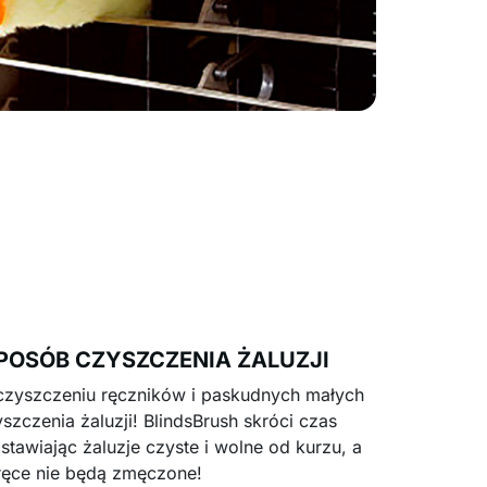
POSÓB CZYSZCZENIA ŻALUZJI
zyszczeniu ręczników i paskudnych małych
zczenia żaluzji! BlindsBrush skróci czas
tawiając żaluzje czyste i wolne od kurzu, a
ręce nie będą zmęczone!