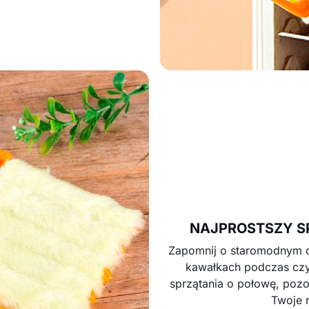
NAJPROSTSZY S
Zapomnij o staromodnym c
kawałkach podczas czys
sprzątania o połowę, pozos
Twoje 