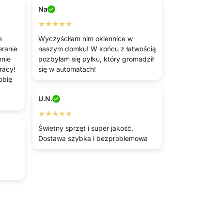
Na
★★★★★
e
Wyczyściłam nim okiennice w
ranie
naszym domku! W końcu z łatwością
mnie
pozbyłam się pyłku, który gromadził
racy!
się w automatach!
robię
U.N.
★★★★★
Świetny sprzęt i super jakość.
Dostawa szybka i bezproblemowa