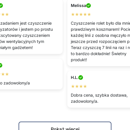
Melissa
★★★
★★★★★
zadaniem jest czyszczenie
Czyszczenie rolet było dla mni
tyzatorów i jestem po prostu
prawdziwym koszmarem! Pocie
kscytowany czyszczeniem
każdej linii z osobna męczyło 
ów wentylacyjnych tym
jeszcze przed rozpoczęciem p
iałym gadżetem!
Teraz czyszczę 7 linii na raz i 
to bardzo dokładnie! Świetny
produkt!
★★★
H.L.
o zadowolony/a
★★★★
Dobra cena, szybka dostawa,
zadowolony/a.
Pokaż więcej