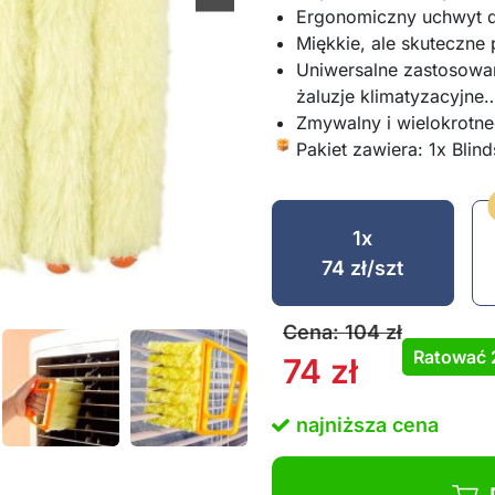
Ergonomiczny uchwyt 
Miękkie, ale skuteczne 
Uniwersalne zastosowan
żaluzje klimatyzacyjne
Zmywalny i wielokrotn
Pakiet zawiera: 1x Blind
1x
74
zł
/szt
Cena:
104
zł
Ratować
74
zł
najniższa cena