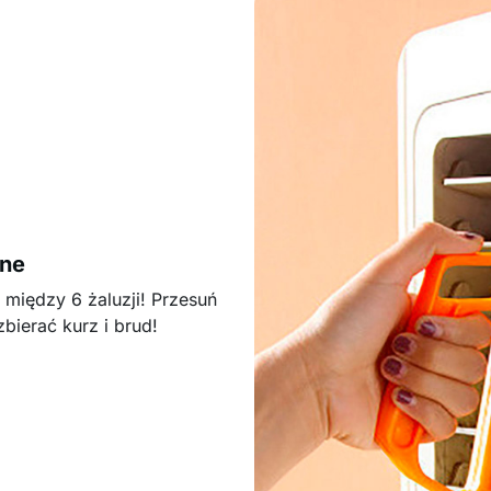
zne
 między 6 żaluzji! Przesuń
bierać kurz i brud!