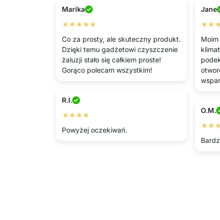
Marika
Jane
★★★★★
★★
Co za prosty, ale skuteczny produkt.
Moim 
Dzięki temu gadżetowi czyszczenie
klima
żaluzji stało się całkiem proste!
pode
Gorąco polecam wszystkim!
otwor
wspan
R.I.
O.M.
★★★★
★★
Powyżej oczekiwań.
Bardz