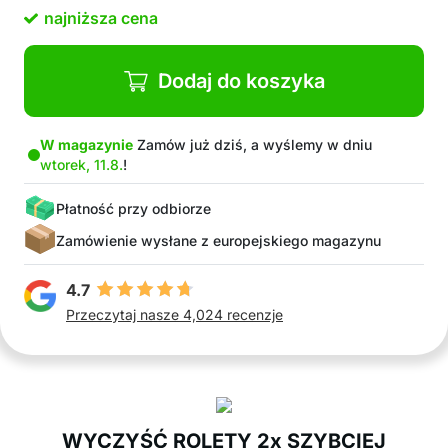
żaluzje pionowe, żaluzje klimatyzacyjne…
najniższa cena
Zmywalny i wielokrotnego użytku
Pakiet zawiera: 1x BlindsStar
Dodaj do koszyka
W magazynie
Zamów już dziś, a wyślemy w dniu
wtorek, 11.8.
!
Płatność przy odbiorze
Zamówienie wysłane z europejskiego magazynu
4.7
Przeczytaj nasze 4,024 recenzje
WYCZYŚĆ ROLETY 2x SZYBCIEJ