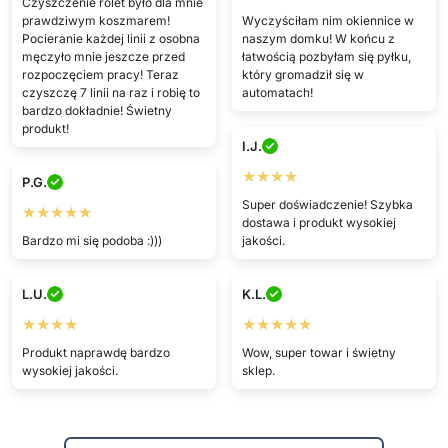
Czyszczenie rolet było dla mnie
prawdziwym koszmarem!
Wyczyściłam nim okiennice w
Pocieranie każdej linii z osobna
naszym domku! W końcu z
męczyło mnie jeszcze przed
łatwością pozbyłam się pyłku,
rozpoczęciem pracy! Teraz
który gromadził się w
czyszczę 7 linii na raz i robię to
automatach!
bardzo dokładnie! Świetny
produkt!
I.J.
★★★★
P.G.
Super doświadczenie! Szybka
★★★★★
dostawa i produkt wysokiej
Bardzo mi się podoba :)))
jakości.
L.U.
K.L.
★★★★
★★★★★
Produkt naprawdę bardzo
Wow, super towar i świetny
wysokiej jakości.
sklep.