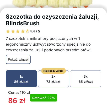
Szczotka do czyszczenia żaluzji,
BlindsBrush
4.4 / 5
7 szczotek z mikrofibry połączonych w 1
ergonomiczny uchwyt stworzony specjalnie do
czyszczenia żaluzji i podobnych przedmiotów!
BlindsBrush czyści jednocześnie 6 rzędów żaluzji,
Pokaż więcej
zarówno na górze, jak i na dole, i pozostawia je
idealnie czyste za jednym przeciągnięciem!
Najlepszy wybór
2x szybsze czyszczenie
1x
2x
3x
Czyści obie strony rolet jednocześnie
86
zł
/szt
73
zł
/szt
65
zł
/szt
Ergonomiczny uchwyt do bezpiecznego
czyszczenia
Cena:
110
zł
Miękkie, ale skuteczne pędzle z mikrofibry
Ratować
22%
86
zł
Uniwersalne zastosowanie: żaluzje okienne,