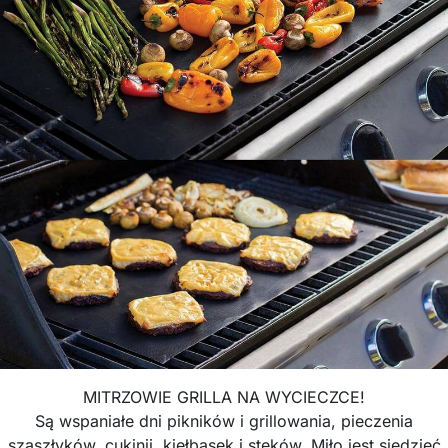
MITRZOWIE GRILLA NA WYCIECZCE!
Są wspaniałe dni pikników i grillowania, pieczenia
szaszłyków, cukinii, kiełbasek i steków. Miło jest siedzieć