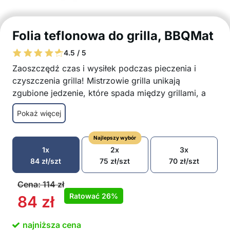
Folia teflonowa do grilla, BBQMat
4.5 / 5
Zaoszczędź czas i wysiłek podczas pieczenia i
czyszczenia grilla! Mistrzowie grilla unikają
zgubione jedzenie, które spada między grillami, a
po pikniku bez irytującego tarcia pozostawiają grill
Pokaż więcej
czysty, jak przed pieczeniem. Od teraz mata do
grillowania będzie niezbędnym dodatkiem do grilla i
Najlepszy wybór
początkiem wielu gorących debat w kręgu
1x
2x
3x
skwierczącego mięsa.
84
zł
/szt
75
zł
/szt
70
zł
/szt
5 nieprzywierających podstaw grillowych
Wyjątkowa neprzywierająca podstawa do
Cena:
114
zł
pieczenia
Ratować
26%
84
zł
Brak utraty oleju, marynaty i żywności między
stelażami z grilla
najniższa cena
Unikanie wypadków z ogniem i spalonym