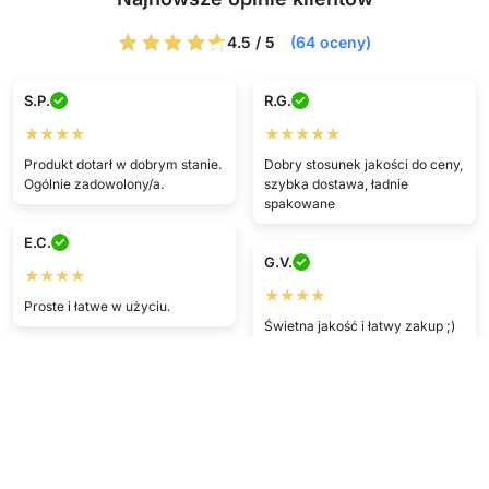
4.5 / 5
(64 oceny)
S.P.
R.G.
★★★★
★★★★★
Produkt dotarł w dobrym stanie.
Dobry stosunek jakości do ceny,
Ogólnie zadowolony/a.
szybka dostawa, ładnie
spakowane
E.C.
G.V.
★★★★
★★★★
Proste i łatwe w użyciu.
Świetna jakość i łatwy zakup ;)
Szybka i sprawna dostawa 5/5.
E.D.
★★★★★
T.G.
Przyszło szybciej niż się
★★★★
spodziewałem/am, jest ok —
dobra jakość.
Super cena, dotarło w idealnym
stanie.