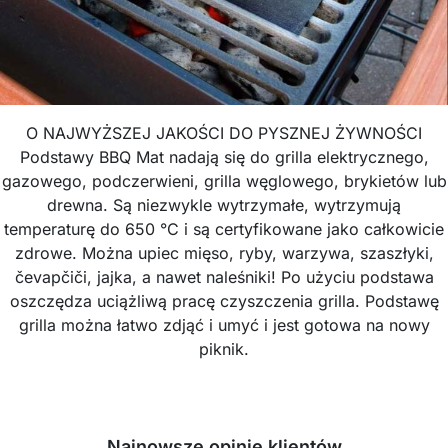
O NAJWYŻSZEJ JAKOŚCI DO PYSZNEJ ŻYWNOŚCI
Podstawy BBQ Mat nadają się do grilla elektrycznego,
gazowego, podczerwieni, grilla węglowego, brykietów lub
drewna. Są niezwykle wytrzymałe, wytrzymują
temperaturę do 650 °C i są certyfikowane jako całkowicie
zdrowe. Można upiec mięso, ryby, warzywa, szaszłyki,
čevapčiči, jajka, a nawet naleśniki! Po użyciu podstawa
oszczędza uciążliwą pracę czyszczenia grilla. Podstawę
grilla można łatwo zdjąć i umyć i jest gotowa na nowy
piknik.
Najnowsze opinie klientów