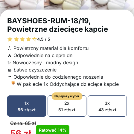
BAYSHOES-RUM-18/19,
Powietrzne dziecięce kapcie
4.5 / 5
💧 Powietrzny materiał dla komfortu
🔥 Odpowiednie na ciepłe dni
✨ Nowoczesny i modny design
🧽 Łatwe czyszczenie
🍴 Odpowiednie do codziennego noszenia
W pakiecie 1x Oddychające dziecięce kapcie
Najlepszy wybór
1x
2x
3x
56
zł
/szt
51
zł
/szt
43
zł
/szt
Cena:
65
zł
Ratować
14%
56
zł