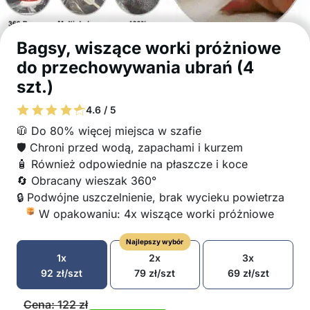
Bagsy, wiszące worki próżniowe
do przechowywania ubrań (4
szt.)
4.6 / 5
🧥 Do 80% więcej miejsca w szafie
🛡️ Chroni przed wodą, zapachami i kurzem
🧴 Również odpowiednie na płaszcze i koce
🔄 Obracany wieszak 360°
🔒 Podwójne uszczelnienie, brak wycieku powietrza
W opakowaniu: 4x wiszące worki próżniowe
Najlepszy wybór
1x
2x
3x
92
zł
/szt
79
zł
/szt
69
zł
/szt
Cena:
122
zł