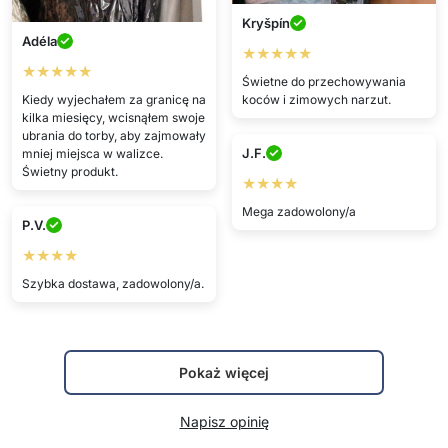
Kryšpín
Adéla
★★★★★
★★★★★
Świetne do przechowywania
Kiedy wyjechałem za granicę na
koców i zimowych narzut.
kilka miesięcy, wcisnąłem swoje
ubrania do torby, aby zajmowały
J.F.
mniej miejsca w walizce.
Świetny produkt.
★★★★
Mega zadowolony/a
P.V.
★★★★
Szybka dostawa, zadowolony/a.
Pokaż więcej
Napisz opinię