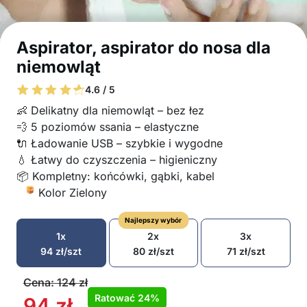
Aspirator, aspirator do nosa dla
niemowląt
4.6 / 5
👶 Delikatny dla niemowląt – bez łez
💨 5 poziomów ssania – elastyczne
🔌 Ładowanie USB – szybkie i wygodne
💧 Łatwy do czyszczenia – higieniczny
📦 Kompletny: końcówki, gąbki, kabel
Kolor Zielony
Najlepszy wybór
1x
2x
3x
94
zł
/szt
80
zł
/szt
71
zł
/szt
Cena:
124
zł
Ratować
24%
94
zł