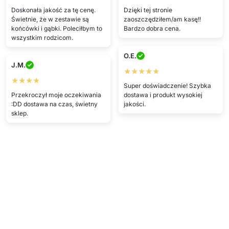
Doskonała jakość za tę cenę.
Dzięki tej stronie
Świetnie, że w zestawie są
zaoszczędziłem/am kasę!!
końcówki i gąbki. Poleciłbym to
Bardzo dobra cena.
wszystkim rodzicom.
O.E.
J.M.
★★★★★
★★★★
Super doświadczenie! Szybka
Przekroczył moje oczekiwania
dostawa i produkt wysokiej
:DD dostawa na czas, świetny
jakości.
sklep.
Pokaż więcej
Napisz opinię
Szczegóły techniczne