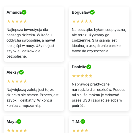
Amanda
Bogusław
★★★★★
★★★★★
Najlepsza inwestycja dla
Na początku byłam sceptyczna,
naszego dziecka. W końcu
ale teraz używamy go
oddycha swobodnie, a nawet
codziennie. Siła ssania jest
lepiej śpi w nocy. Użycie jest
idealna, a urządzenie bardzo
szybkie i całkowicie
łatwe do czyszczenia.
bezbolesne.
Danielle
Aleksy
★★★★★
★★★★★
Naprawdę praktyczne
Największą zaletą jest to, że
narzędzie dla rodziców. Podoba
dziecko nie płacze. Proces jest
mi się, że można je ładować
szybki i delikatny. W końcu
przez USB i zabrać ze sobą w
koniec z męczarnią.
podróż.
Maya
T.M.
★★★★★
★★★★