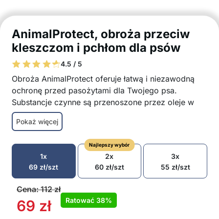
AnimalProtect, obroża przeciw
kleszczom i pchłom dla psów
4.5 / 5
Obroża AnimalProtect oferuje łatwą i niezawodną
ochronę przed pasożytami dla Twojego psa.
Substancje czynne są przenoszone przez oleje w
sierści na futro, gdzie skutecznie odstraszają pchły i
Pokaż więcej
kleszcze.
Obroża dla psa działa do 8 miesięcy
Najlepszy wybór
Odporna na warunki atmosferyczne
1x
2x
3x
Elastyczny rozmiar
69
zł
/szt
60
zł
/szt
55
zł
/szt
Bez alergenów
Łatwa w użyciu
Cena:
112
zł
Odpowiednia dla wszystkich ras
Ratować
38%
69
zł
W opakowaniu: 1x obroża dla psa przeciw