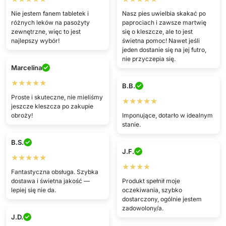
Nie jestem fanem tabletek i
Nasz pies uwielbia skakać po
różnych leków na pasożyty
paprociach i zawsze martwię
zewnętrzne, więc to jest
się o kleszcze, ale to jest
najlepszy wybór!
świetna pomoc! Nawet jeśli
jeden dostanie się na jej futro,
nie przyczepia się.
Marcelína
★★★★★
B.B.
Proste i skuteczne, nie mieliśmy
★★★★★
jeszcze kleszcza po zakupie
obroży!
Imponujące, dotarło w idealnym
stanie.
B.S.
J.F.
★★★★★
★★★★
Fantastyczna obsługa. Szybka
dostawa i świetna jakość —
Produkt spełnił moje
lepiej się nie da.
oczekiwania, szybko
dostarczony, ogólnie jestem
zadowolony/a.
J.D.