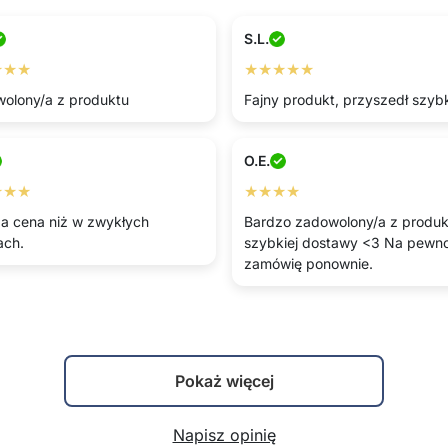
S.L.
★★★
★★★★★
olony/a z produktu
Fajny produkt, przyszedł szyb
O.E.
★★★
★★★★
a cena niż w zwykłych
Bardzo zadowolony/a z produkt
ach.
szybkiej dostawy <3 Na pewn
zamówię ponownie.
Pokaż więcej
Napisz opinię