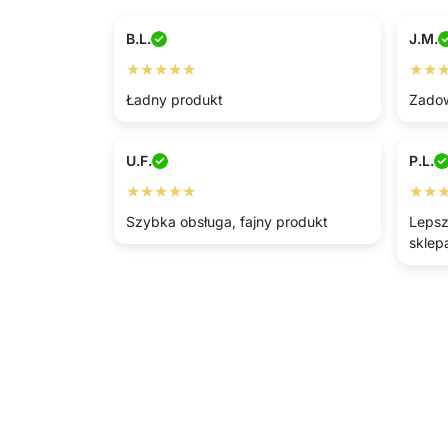
B.L.
J.M.
★★★★★
★★
Ładny produkt
Zadow
U.F.
P.L.
★★★★★
★★
Szybka obsługa, fajny produkt
Lepsz
sklep