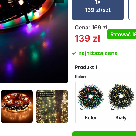
1x
139
zł
/szt
Cena:
169
zł
Ratować
1
139
zł
najniższa cena
Produkt
1
Kolor:
Kolor
Biały