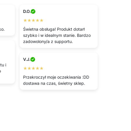
D.O.
★★★★★
ko.
Świetna obsługa! Produkt dotarł
szybko i w idealnym stanie. Bardzo
zadowolony/a z supportu.
V.J.
u i
★★★★★
o
Przekroczył moje oczekiwania :DD
dostawa na czas, świetny sklep.