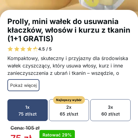
Prolly, mini wałek do usuwania
kłaczków, włosów i kurzu z tkanin
(1+1 GRATIS)
4.5 / 5
Kompaktowy, skuteczny i przyjazny dla środowiska
wałek czyszczący, który usuwa włosy, kurz i inne
zanieczyszczenia z ubrań i tkanin – wszędzie, o
każdej porze!
Pokaż więcej
Usuwa włosy, kurz, kłaczki i włókna z odzieży,
mebli i innych powierzchni tekstylnych
Najlepszy wybór
Można myć i ponownie używać – wystarczy
1x
2x
3x
opłukać wodą i użyć ponownie
75
zł
/szt
65
zł
/szt
60
zł
/szt
Kompaktowy i lekki design dla łatwego
przenoszenia – idealny do użytku domowego
Cena:
105
zł
lub w podróży
Ratować
29%