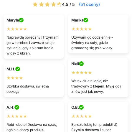
4.5 / 5
(51 oceny)
Maryla
Marika
★★★★★
★★★★★
Naprawdę poręczny! Trzymam
Używam go codziennie -
go w torebce i zawsze ratuje
świetny na sofy, gdzie
sytuację, gdy zbieram kocie
gromadzą się psie włosy.
włosy z ubrań.
Niall
M.H.
★★★★★
★★★★
Wałek działa lepiej niż
Szybka dostawa, świetna
tradycyjny z klejem. Myję go i
obsługa
znów jest jak nowy.
A.H.
O.B.
★★★★★
★★★★★
Robi robotę! Dostawa na czas,
Bardzo lubię ten produkt! :))
ogólnie dobry produkt.
Szybka dostawa i super