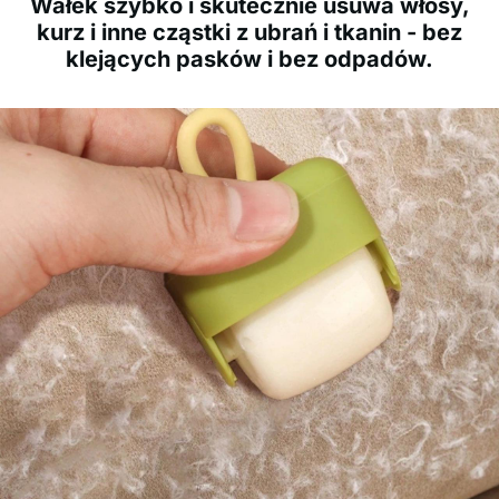
Wałek szybko i skutecznie usuwa włosy,
kurz i inne cząstki z ubrań i tkanin - bez
klejących pasków i bez odpadów.