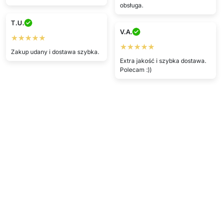
obsługa.
T.U.
V.A.
★★★★★
★★★★★
Zakup udany i dostawa szybka.
Extra jakość i szybka dostawa.
Polecam :))
Pokaż więcej
Napisz opinię
Szczegóły techniczne
W opakowaniu
1x wałek do prania