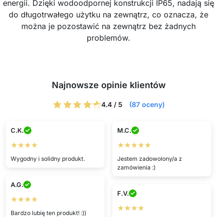
energii. Dzięki wodoodpornej konstrukcji IP65, nadają się
do długotrwałego użytku na zewnątrz, co oznacza, że
można je pozostawić na zewnątrz bez żadnych
problemów.
Najnowsze opinie klientów
4.4 / 5
(87 oceny)
C.K.
M.C.
★★★★
★★★★★
Wygodny i solidny produkt.
Jestem zadowolony/a z
zamówienia :)
A.G.
F.V.
★★★★
★★★★
Bardzo lubię ten produkt! :))