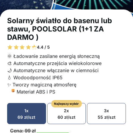
Solarny światło do basenu lub
stawu, POOLSOLAR (1+1 ZA
DARMO )
4.4 / 5
🌞 Ładowanie zasilane energią słoneczną
🎨 Automatyczne przejścia wielokolorowe
🌙 Automatyczne włączanie w ciemności
💧 Wodoodporność IP65
✨ Tworzy magiczną atmosferę
Materiał ABS i PS
Najlepszy wybór
1x
2x
3x
69
zł
/szt
60
zł
/szt
55
zł
/szt
Cena:
99
zł