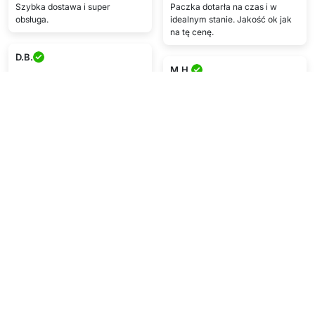
Szybka dostawa i super
Paczka dotarła na czas i w
obsługa.
idealnym stanie. Jakość ok jak
na tę cenę.
D.B.
M.H.
★★★★★
★★★★★
Dobra cena, szybka dostawa,
produkt top.
Świetna obsługa, zadowolony/a
z zakupu.
L.F.
S.S.
★★★★★
★★★★★
Paczka zrobiła mi dzień :)
Bardzo się cieszę
Zadowolony/a z zakupu, dobra
obsługa.
Pokaż więcej
Napisz opinię