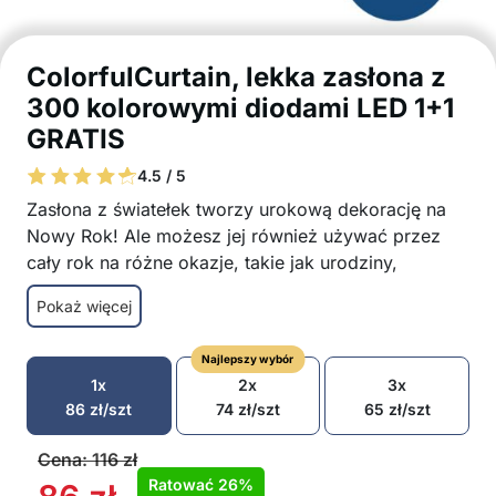
ColorfulCurtain, lekka zasłona z
300 kolorowymi diodami LED 1+1
GRATIS
4.5 / 5
Zasłona z światełek tworzy urokową dekorację na
Nowy Rok! Ale możesz jej również używać przez
cały rok na różne okazje, takie jak urodziny,
imprezy czy jako urocza dekoracja do domu i
Pokaż więcej
tarasu! Zasłona z diodami LED jest wyposażona w
pilot, który umożliwia kontrolę intensywności
Najlepszy wybór
światła, 8 trybów migania lub ustawienie timera dla
1x
2x
3x
jeszcze większych oszczędności!
86
zł
/szt
74
zł
/szt
65
zł
/szt
Zasłona z diodami LED jest wodoodporna i
nadaje się do użytku na zewnątrz i wewnątrz
Cena:
116
zł
Zasłona z diodami LED ma 8 różnych trybów
Ratować
26%