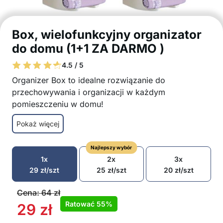
Box, wielofunkcyjny organizator
do domu (1+1 ZA DARMO )
4.5 / 5
Organizer Box to idealne rozwiązanie do
przechowywania i organizacji w każdym
pomieszczeniu w domu!
Łatwy w montażu na płaskiej powierzchni
Pokaż więcej
Wystarczy włożyć przedmioty przez górną
pokrywę i wyjąć je od dołu
Najlepszy wybór
Wielofunkcyjne zastosowanie do
1x
2x
3x
przechowywania różnych przedmiotów
29
zł
/szt
25
zł
/szt
20
zł
/szt
Nadaje się do ręczników, worków na śmieci,
skarpet, bielizny itp.
Cena:
64
zł
Świetna widoczność
Ratować
55%
29
zł
Szerokie zastosowanie