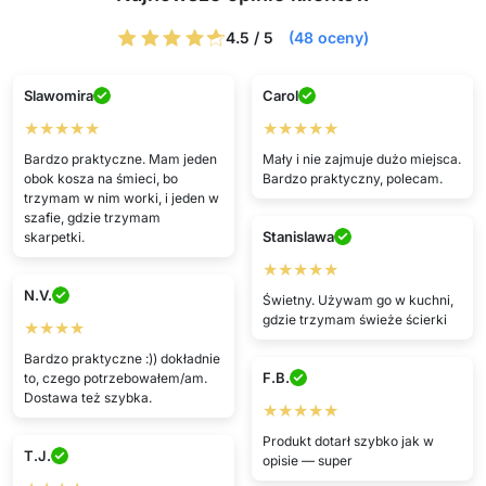
4.5 / 5
(48 oceny)
Slawomira
Carol
★★★★★
★★★★★
Bardzo praktyczne. Mam jeden
Mały i nie zajmuje dużo miejsca.
obok kosza na śmieci, bo
Bardzo praktyczny, polecam.
trzymam w nim worki, i jeden w
szafie, gdzie trzymam
Stanislawa
skarpetki.
★★★★★
N.V.
Świetny. Używam go w kuchni,
gdzie trzymam świeże ścierki
★★★★
Bardzo praktyczne :)) dokładnie
F.B.
to, czego potrzebowałem/am.
Dostawa też szybka.
★★★★★
Produkt dotarł szybko jak w
T.J.
opisie — super