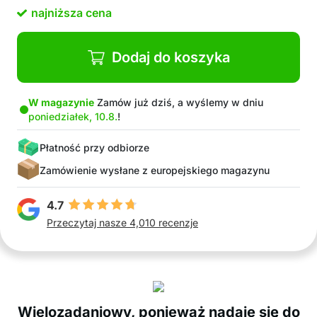
Elastyczny design pasujący do każdego
najniższa cena
wnętrza
Łatwy w czyszczeniu i utrzymaniu
Kompaktowy rozmiar, idealny nawet do małych
Dodaj do koszyka
przestrzeni
W magazynie
Zamów już dziś, a wyślemy w dniu
poniedziałek, 10.8.
!
Płatność przy odbiorze
Zamówienie wysłane z europejskiego magazynu
4.7
Przeczytaj nasze 4,010 recenzje
Wielozadaniowy, ponieważ nadaje się do