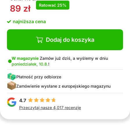
kolorowi skóry
Ratować
25%
89
zł
Zaprojektowane dla łatwego noszenia i
trwałości
najniższa cena
Łatwe w utrzymaniu, myć pod letnią bieżącą
wodą
Komfortowe dla skóry, nie powodują
Dodaj do koszyka
podrażnień ani dyskomfortu
W opakowaniu: 2x ochrona przed otarciami ud
+ 2x ochrona przed otarciami ud ZA DARMO
W magazynie
Zamów już dziś, a wyślemy w dniu
poniedziałek, 10.8.
!
Płatność przy odbiorze
Zamówienie wysłane z europejskiego magazynu
4.7
Przeczytaj nasze 4,017 recenzje