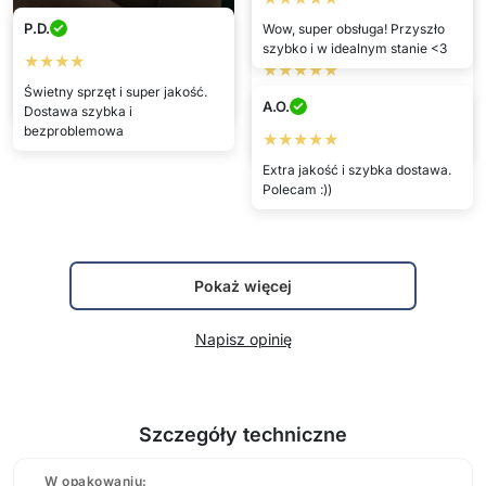
P.D.
Wow, super obsługa! Przyszło
Maryla
Sylvia
szybko i w idealnym stanie <3
★★★★
★★★★★
★★★★★
Świetny sprzęt i super jakość.
świetne, gorąco polecam
Jestem bardzo, bardzo
A.O.
Dostawa szybka i
zadowolona. Działa świetnie i
bezproblemowa
★★★★★
jest bardzo delikatne dla skóry.
Extra jakość i szybka dostawa.
Polecam :))
Pokaż więcej
Napisz opinię
Szczegóły techniczne
W opakowaniu: