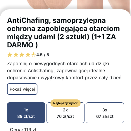
AntiChafing, samoprzylepna
ochrona zapobiegająca otarciom
między udami (2 sztuki) (1+1 ZA
DARMO )
4.5 / 5
Zapomnij o niewygodnych otarciach ud dzięki
ochronie AntiChafing, zapewniającej idealne
dopasowanie i wyjątkowy komfort przez cały dzień.
Wielokrotnego użytku
Pokaż więcej
Łatwe dopasowanie dzięki przyjaznemu dla
skóry samoprzylepnemu designowi
Najlepszy wybór
Wykonane w 95% z bawełny i w 5% ze
1x
2x
3x
spandexu dla naturalnej miękkości i
89
zł
/szt
76
zł
/szt
67
zł
/szt
elastyczności
Niewidoczne pod ubraniem dzięki miękkiemu
Cena:
119
zł