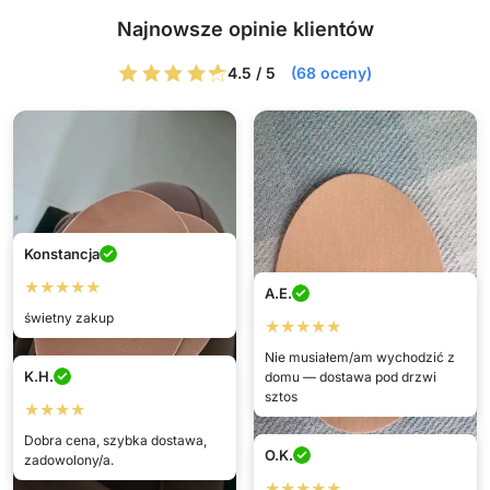
Najnowsze opinie klientów
4.5 / 5
(68 oceny)
Konstancja
★★★★★
A.E.
świetny zakup
★★★★★
Nie musiałem/am wychodzić z
K.H.
domu — dostawa pod drzwi
sztos
★★★★
Dobra cena, szybka dostawa,
O.K.
zadowolony/a.
★★★★★