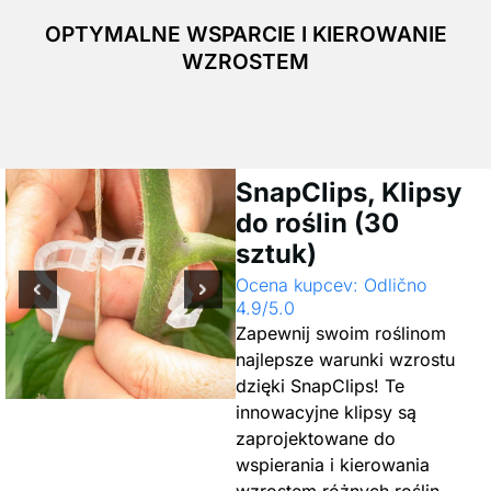
OPTYMALNE WSPARCIE I KIEROWANIE
WZROSTEM
SnapClips, Klipsy
do roślin (30
sztuk)
Ocena kupcev: Odlično
4.9/5.0
Zapewnij swoim roślinom
najlepsze warunki wzrostu
dzięki SnapClips! Te
innowacyjne klipsy są
zaprojektowane do
wspierania i kierowania