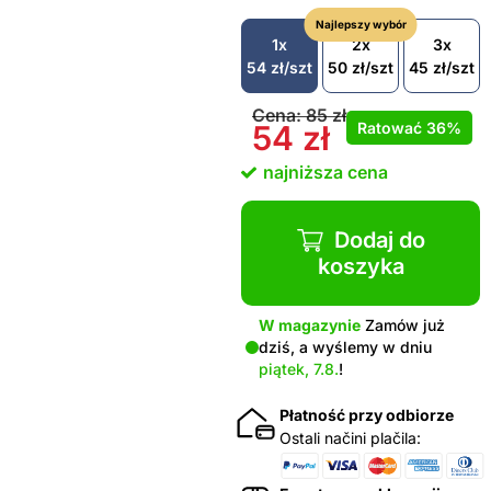
Najlepszy wybór
1x
2x
3x
54
zł
/szt
50
zł
/szt
45
zł
/szt
Cena:
85
zł
Ratować
36%
54
zł
najniższa cena
Dodaj do
koszyka
W magazynie
Zamów już
dziś, a wyślemy w dniu
piątek, 7.8.
!
Płatność przy odbiorze
Ostali načini plačila: