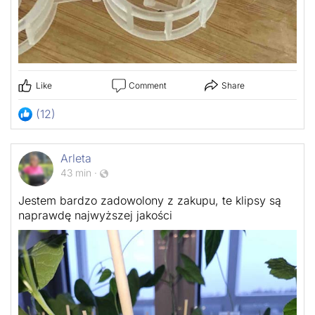
Like
Comment
Share
(12)
Arleta
43 min
·
Jestem bardzo zadowolony z zakupu, te klipsy są
naprawdę najwyższej jakości