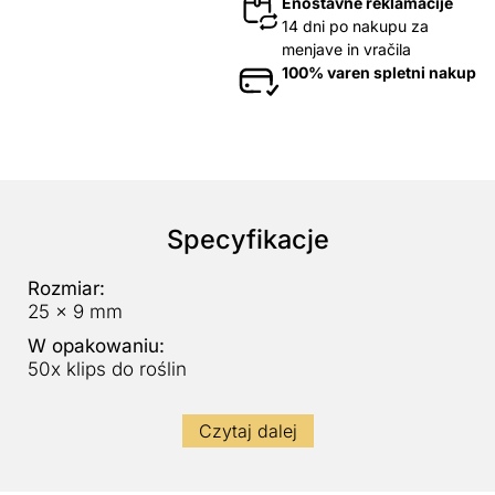
Enostavne reklamacije
14 dni po nakupu za
menjave in vračila
100% varen spletni nakup
Specyfikacje
Rozmiar:
25 x 9 mm
W opakowaniu:
50x klips do roślin
Czytaj dalej