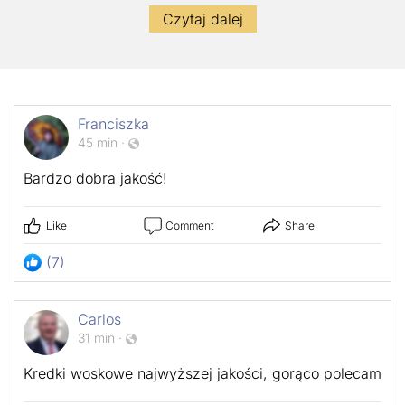
Czytaj dalej
Franciszka
45 min
·
Bardzo dobra jakość!
Like
Comment
Share
(7)
Carlos
31 min
·
Kredki woskowe najwyższej jakości, gorąco polecam