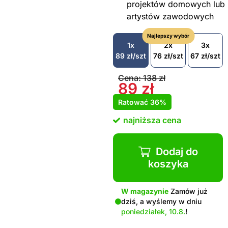
projektów domowych lub
artystów zawodowych
Najlepszy wybór
1x
2x
3x
89
zł
/szt
76
zł
/szt
67
zł
/szt
Cena:
138
zł
89
zł
Ratować
36%
najniższa cena
Dodaj do
koszyka
W magazynie
Zamów już
dziś, a wyślemy w dniu
poniedziałek, 10.8.
!