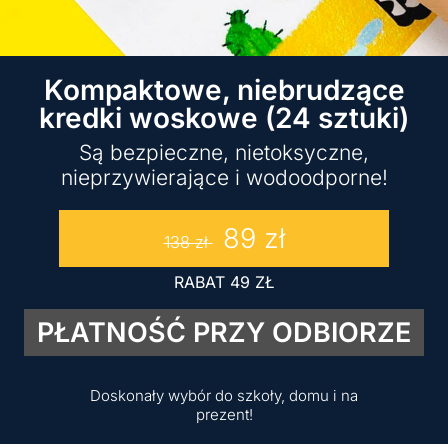
Kompaktowe, niebrudzące
kredki woskowe (24 sztuki)
Są bezpieczne, nietoksyczne,
nieprzywierające i wodoodporne!
89
zł
138
zł
RABAT
49
ZŁ
PŁATNOŚĆ PRZY ODBIORZE
Doskonały wybór do szkoły, domu i na
prezent!