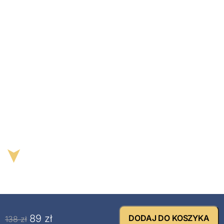
➤
89
zł
DODAJ DO KOSZYKA
138
zł