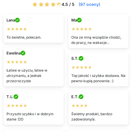
4.5 / 5
(97 oceny)
Lana
Ma
★★★★★
★★★★★
To świetne, polecam.
Ona ze mną wszędzie chodzi,
do pracy, na wakacje...
Ewelina
S.T.
★★★★★
★★★★★
Łatwe w użyciu, łatwe w
utrzymaniu, a jednak
Top jakość i szybka dostawa. Na
przezroczyste
pewno kupię ponownie. :)
T.L.
E.T.
★★★★★
★★★★
Przyszło szybko i w dobrym
Świetny produkt, bardzo
stanie :DD
zadowolony/a.