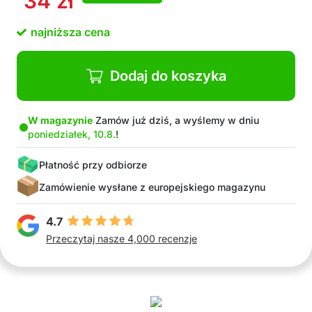
34
zł
Doskonała widoczność
Łatwe otwieranie i zamykanie za pomocą
najniższa cena
sznurków
W opakowaniu: 1x torba do przechowywania
Dodaj do koszyka
W magazynie
Zamów już dziś, a wyślemy w dniu
poniedziałek, 10.8.
!
Płatność przy odbiorze
Zamówienie wysłane z europejskiego magazynu
4.7
Przeczytaj nasze 4,000 recenzje