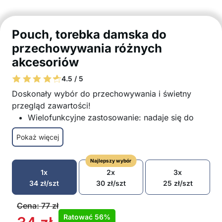
Pouch, torebka damska do
przechowywania różnych
akcesoriów
4.5 / 5
Doskonały wybór do przechowywania i świetny
przegląd zawartości!
Wielofunkcyjne zastosowanie: nadaje się do
przechowywania kosmetyków, produktów do
Pokaż więcej
pielęgnacji i innych akcesoriów dla kobiet
Łatwo można używać do przechowywania
Najlepszy wybór
innych przedmiotów
1x
2x
3x
Elegancki design
34
zł
/szt
30
zł
/szt
25
zł
/szt
Mały i wygodny do łatwego przechowywania w
większej torebce lub plecaku
Cena:
77
zł
Trwały i łatwy w utrzymaniu
Ratować
56%