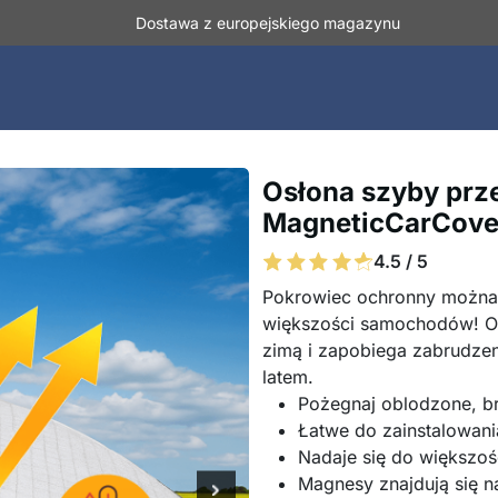
Dostawa z europejskiego magazynu
Osłona szyby prz
MagneticCarCove
4.5 / 5
Pokrowiec ochronny można
większości samochodów! O
zimą i zapobiega zabrudzen
latem.
Pożegnaj oblodzone, b
Łatwe do zainstalowani
Nadaje się do większo
Magnesy znajdują się n