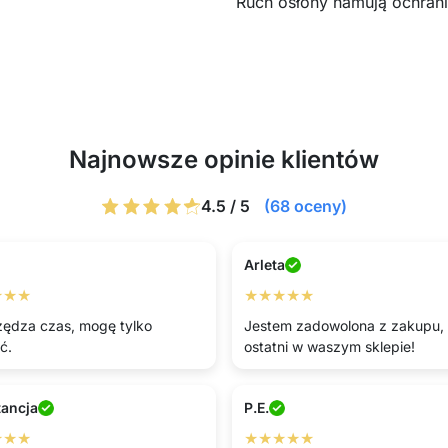
Ruch osłony hamują ochrani
Najnowsze opinie klientów
4.5 / 5
(68 oceny)
Arleta
★★★
★★★★★
ędza czas, mogę tylko
Jestem zadowolona z zakupu, 
ć.
ostatni w waszym sklepie!
ancja
P.E.
★★★
★★★★★