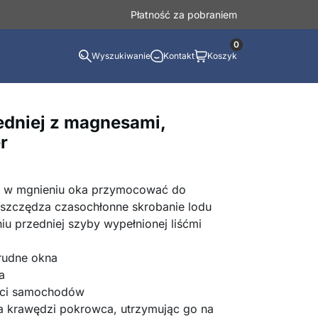
Płatność za pobraniem
0
Wyszukiwanie
Kontakt
Koszyk
edniej z magnesami,
r
 w mgnieniu oka przymocować do
szczędza czasochłonne skrobanie lodu
iu przedniej szyby wypełnionej liśćmi
rudne okna
a
ści samochodów
a krawędzi pokrowca, utrzymując go na