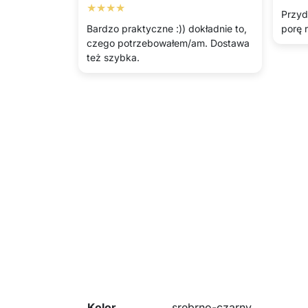
★★★★
Przyd
Bardzo praktyczne :)) dokładnie to,
porę 
czego potrzebowałem/am. Dostawa
też szybka.
Kolor
srebrno-czarny