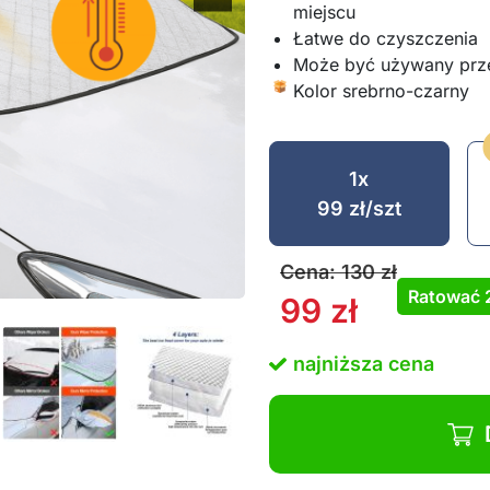
miejscu
Łatwe do czyszczenia
Może być używany prze
Kolor srebrno-czarny
1x
99
zł
/szt
Cena:
130
zł
Ratować
99
zł
najniższa cena