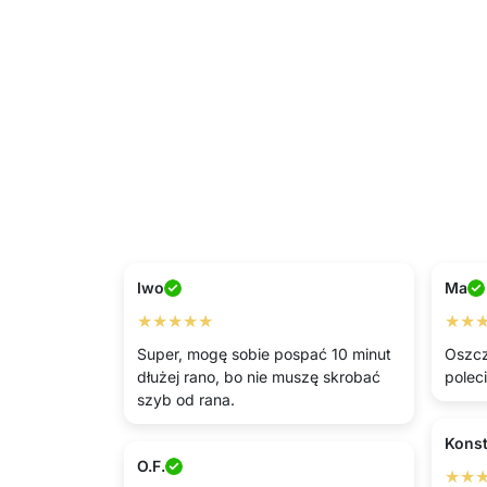
Iwo
Ma
★★★★★
★★
Super, mogę sobie pospać 10 minut
Oszcz
dłużej rano, bo nie muszę skrobać
poleci
szyb od rana.
Konst
O.F.
★★