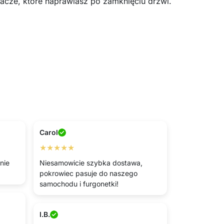
acze, które naprawiasz po zamknięciu drzwi.
Carol
★★★★★
nie
Niesamowicie szybka dostawa,
pokrowiec pasuje do naszego
samochodu i furgonetki!
I.B.