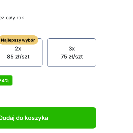
z cały rok
Najlepszy wybór
2x
3x
85
zł
/szt
75
zł
/szt
24%
Dodaj do koszyka