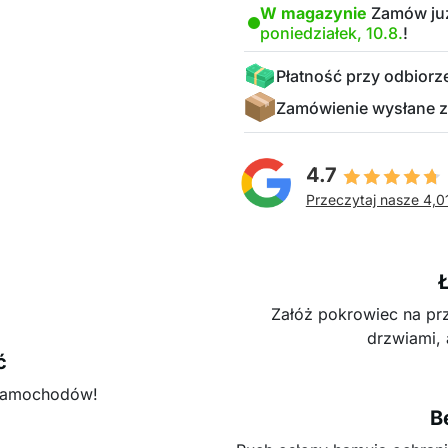
W magazynie
Zamów już
poniedziałek, 10.8.
!
Płatność przy odbiorz
Zamówienie wysłane z
4.7
Przeczytaj nasze 4,0
Załóż pokrowiec na prz
drzwiami, 
ć
 samochodów!
B