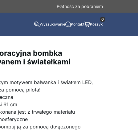
Płatność za pobraniem
0
Wyszukiwanie
Kontakt
Koszyk
oracyjna bombka
wanem i światełkami
zym motywem bałwanka i światłem LED,
za pomocą pilota!
teczna
i 61 cm
nana jest z trwałego materiału
mosferyczne
pompuj ją za pomocą dołączonego