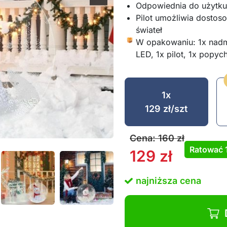
Odpowiednia do użytku
Pilot umożliwia dostoso
świateł
W opakowaniu: 1x nadm
LED, 1x pilot, 1x popyc
1x
129
zł
/szt
Cena:
160
zł
Ratować
129
zł
najniższa cena