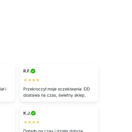
R.F.
★★★★
ał i
Przekroczył moje oczekiwania :DD
dostawa na czas, świetny sklep.
K.J.
★★★★
Dotarło na czas i działa dobrze.