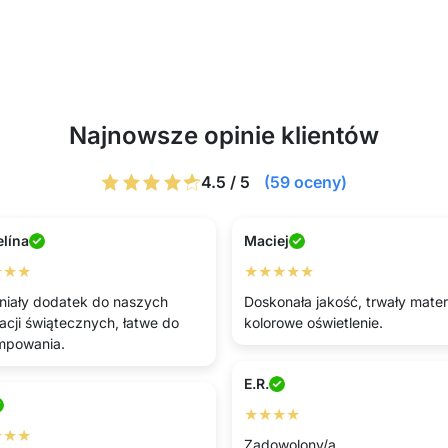
Najnowsze opinie klientów
4.5 / 5
(59 oceny)
lína
Maciej
★★★
★★★★★
iały dodatek do naszych
Doskonała jakość, trwały materi
acji świątecznych, łatwe do
kolorowe oświetlenie.
mpowania.
E.R.
★★★★
★★★
Zadowolony/a