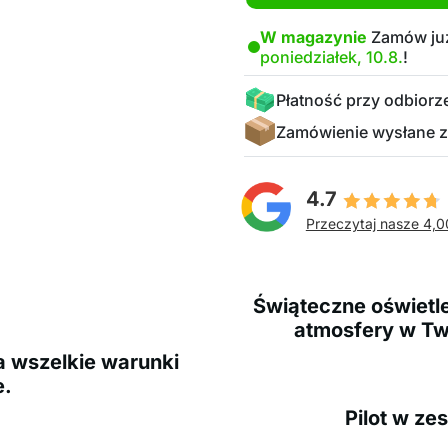
W magazynie
Zamów już
poniedziałek, 10.8.
!
Płatność przy odbiorz
Zamówienie wysłane z
4.7
Przeczytaj nasze 4,0
Świąteczne oświetle
atmosfery w Tw
a wszelkie warunki
e.
Pilot w zes