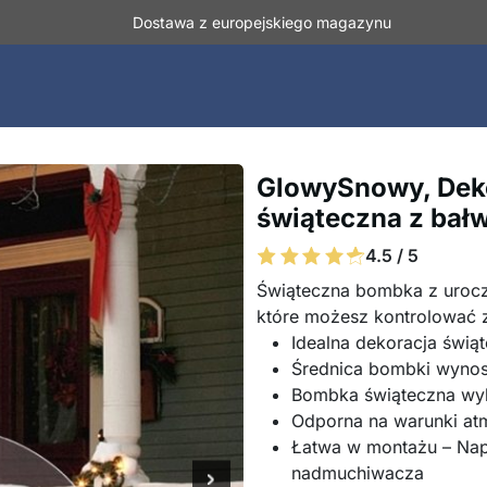
Dostawa z europejskiego magazynu
GlowySnowy, Dek
świąteczna z bał
4.5 / 5
Świąteczna bombka z uroc
które możesz kontrolować 
Idealna dekoracja świą
Średnica bombki wynos
Bombka świąteczna wyko
Odporna na warunki at
Łatwa w montażu – Na
nadmuchiwacza