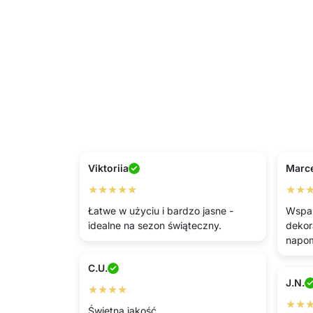
Viktoriia
Marce
★★★★★
★★
Łatwe w użyciu i bardzo jasne -
Wspan
idealne na sezon świąteczny.
dekor
napo
C.U.
J.N.
★★★★
★★
Świetna jakość