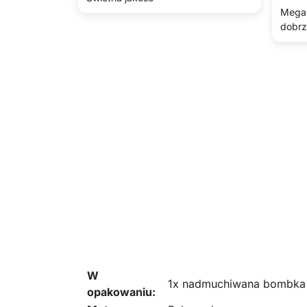
Mega 
dobrz
W
1x nadmuchiwana bombka św
opakowaniu: