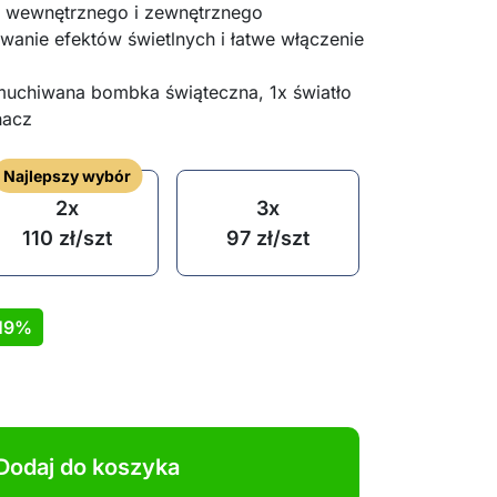
 wewnętrznego i zewnętrznego
wanie efektów świetlnych i łatwe włączenie
uchiwana bombka świąteczna, 1x światło
hacz
Najlepszy wybór
2x
3x
110
zł
/szt
97
zł
/szt
19%
Dodaj do koszyka