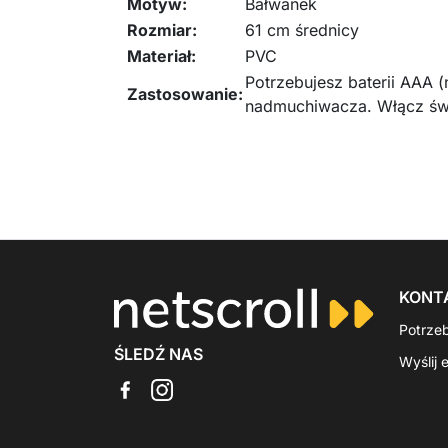
Motyw:
Bałwanek
Rozmiar:
61 cm średnicy
Materiał:
PVC
Potrzebujesz baterii AAA 
Zastosowanie:
nadmuchiwacza. Włącz świ
KONT
Potrze
ŚLEDŹ NAS
Wyślij 