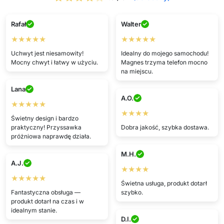
Rafał
Walter
★★★★★
★★★★★
Uchwyt jest niesamowity!
Idealny do mojego samochodu!
Mocny chwyt i łatwy w użyciu.
Magnes trzyma telefon mocno
na miejscu.
Lana
A.O.
★★★★★
★★★★
Świetny design i bardzo
praktyczny! Przyssawka
Dobra jakość, szybka dostawa.
próżniowa naprawdę działa.
M.H.
A.J.
★★★★
★★★★★
Świetna usługa, produkt dotarł
Fantastyczna obsługa —
szybko.
produkt dotarł na czas i w
idealnym stanie.
D.I.