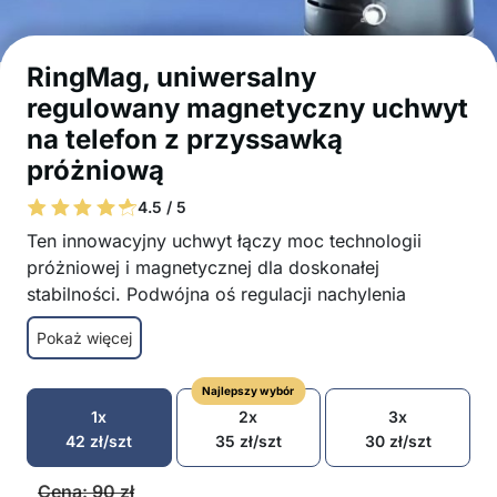
RingMag, uniwersalny
regulowany magnetyczny uchwyt
na telefon z przyssawką
próżniową
4.5 / 5
Ten innowacyjny uchwyt łączy moc technologii
próżniowej i magnetycznej dla doskonałej
stabilności. Podwójna oś regulacji nachylenia
zapewnia idealny kąt widzenia, a silne magnesy
Pokaż więcej
gwarantują, że telefon pozostanie na miejscu nawet
podczas jazdy lub intensywnego użytkowania.
Najlepszy wybór
Kompaktowy i przenośny design sprawia, że jest
1x
2x
3x
łatwy w użyciu wszędzie – w samochodzie, w
42
zł
/szt
35
zł
/szt
30
zł
/szt
domu, w biurze lub w podróży!
Podwójna stabilizacja – połączenie przyssawki
Cena:
90
zł