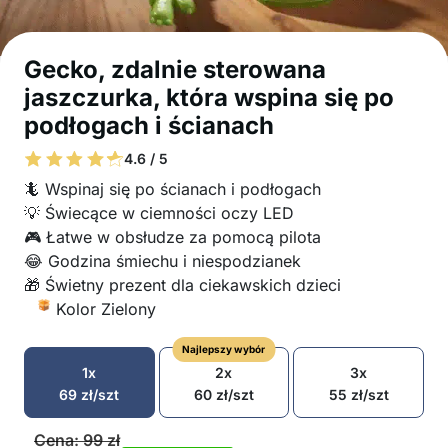
Gecko, zdalnie sterowana
jaszczurka, która wspina się po
podłogach i ścianach
4.6 / 5
🦎 Wspinaj się po ścianach i podłogach
💡 Świecące w ciemności oczy LED
🎮 Łatwe w obsłudze za pomocą pilota
😂 Godzina śmiechu i niespodzianek
🎁 Świetny prezent dla ciekawskich dzieci
Kolor Zielony
Najlepszy wybór
1x
2x
3x
69
zł
/szt
60
zł
/szt
55
zł
/szt
Cena:
99
zł