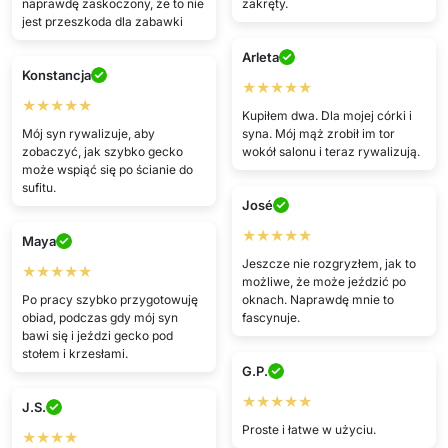
naprawdę zaskoczony, że to nie
zakręty.
jest przeszkoda dla zabawki
Arleta
Konstancja
★★★★★
★★★★★
Kupiłem dwa. Dla mojej córki i
Mój syn rywalizuje, aby
syna. Mój mąż zrobił im tor
zobaczyć, jak szybko gecko
wokół salonu i teraz rywalizują.
może wspiąć się po ścianie do
sufitu.
José
★★★★★
Maya
Jeszcze nie rozgryzłem, jak to
★★★★★
możliwe, że może jeździć po
Po pracy szybko przygotowuję
oknach. Naprawdę mnie to
obiad, podczas gdy mój syn
fascynuje.
bawi się i jeździ gecko pod
stołem i krzesłami.
G.P.
★★★★★
J.S.
Proste i łatwe w użyciu.
★★★★