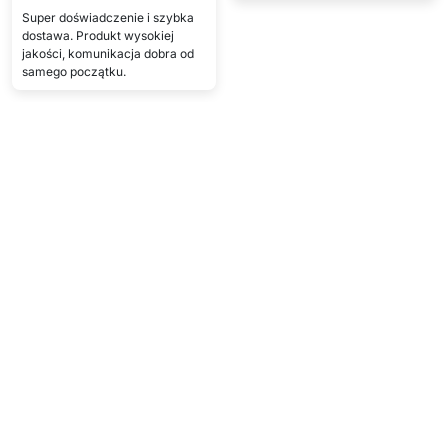
Super doświadczenie i szybka
dostawa. Produkt wysokiej
jakości, komunikacja dobra od
samego początku.
Pokaż więcej
Napisz opinię
Szczegóły techniczne
Kolor
Zielony
Pokaż więcej