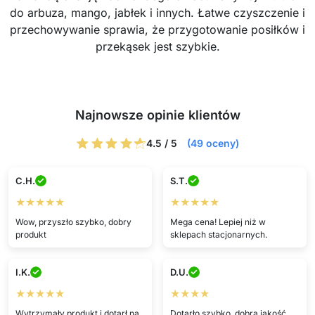
do arbuza, mango, jabłek i innych. Łatwe czyszczenie i
przechowywanie sprawia, że przygotowanie posiłków i
przekąsek jest szybkie.
Najnowsze opinie klientów
4.5 / 5
(49 oceny)
C.H.
S.T.
★★★★★
★★★★★
Wow, przyszło szybko, dobry
Mega cena! Lepiej niż w
produkt
sklepach stacjonarnych.
I.K.
D.U.
★★★★★
★★★★
Wytrzymały produkt i dotarł na
Dotarło szybko, dobra jakość.