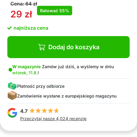
Cena:
64
zł
Ratować
55%
29
zł
najniższa cena
Dodaj do koszyka
W magazynie
Zamów już dziś, a wyślemy w dniu
wtorek, 11.8.
!
Płatność przy odbiorze
Zamówienie wysłane z europejskiego magazynu
4.7
Przeczytaj nasze 4,024 recenzje