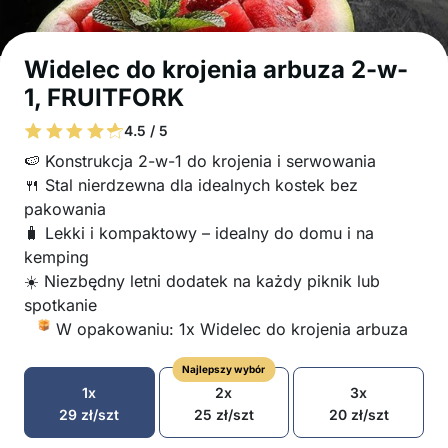
Widelec do krojenia arbuza 2-w-
1, FRUITFORK
4.5 / 5
🍉 Konstrukcja 2-w-1 do krojenia i serwowania
🍴 Stal nierdzewna dla idealnych kostek bez
pakowania
🧳 Lekki i kompaktowy – idealny do domu i na
kemping
☀️ Niezbędny letni dodatek na każdy piknik lub
spotkanie
W opakowaniu: 1x Widelec do krojenia arbuza
Najlepszy wybór
1x
2x
3x
29
zł
/szt
25
zł
/szt
20
zł
/szt