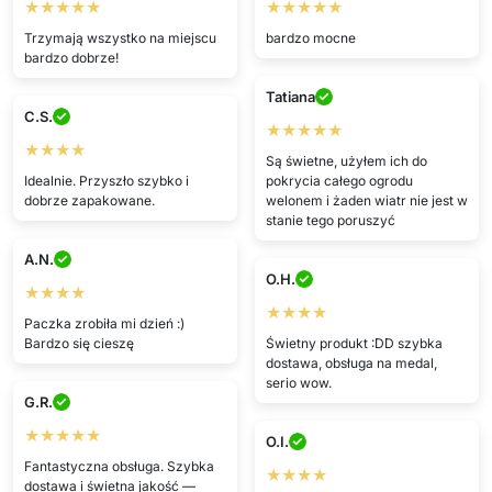
★★★★★
★★★★★
Trzymają wszystko na miejscu
bardzo mocne
bardzo dobrze!
Tatiana
C.S.
★★★★★
★★★★
Są świetne, użyłem ich do
Idealnie. Przyszło szybko i
pokrycia całego ogrodu
dobrze zapakowane.
welonem i żaden wiatr nie jest w
stanie tego poruszyć
A.N.
O.H.
★★★★
★★★★
Paczka zrobiła mi dzień :)
Bardzo się cieszę
Świetny produkt :DD szybka
dostawa, obsługa na medal,
serio wow.
G.R.
★★★★★
O.I.
Fantastyczna obsługa. Szybka
★★★★
dostawa i świetna jakość —