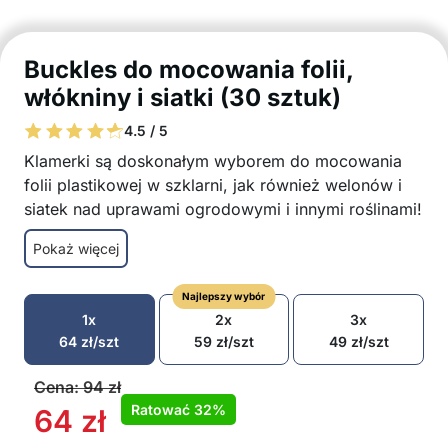
Buckles do mocowania folii,
włókniny i siatki (30 sztuk)
4.5 / 5
Klamerki są doskonałym wyborem do mocowania
folii plastikowej w szklarni, jak również welonów i
siatek nad uprawami ogrodowymi i innymi roślinami!
Łatwe w montażu klipsy
Pokaż więcej
Klipsy ogrodnicze zapewniają mocny chwyt
Idealny wybór do mocowania folii do słupków
Najlepszy wybór
szklarni
1x
2x
3x
Świetne również do instalacji siatek lub osłon
64
zł
/szt
59
zł
/szt
49
zł
/szt
nad roślinami
Odporność na różne warunki pogodowe
Cena:
94
zł
Optymalny rozwój roślin poprzez zapewnienie
Ratować
32%
64
zł
korzystnego środowiska