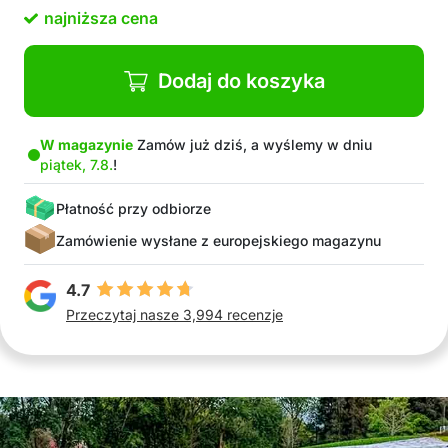
Nadają się również do innych zadań w domu i
najniższa cena
ogrodzie
W zestawie: 30x klips mocujący
Dodaj do koszyka
W magazynie
Zamów już dziś, a wyślemy w dniu
piątek, 7.8.
!
Płatność przy odbiorze
Zamówienie wysłane z europejskiego magazynu
4.7
Przeczytaj nasze 3,994 recenzje