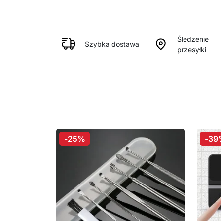
Śledzenie
Szybka dostawa
przesyłki
-25%
-39