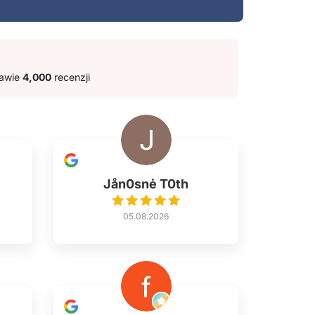
tawie
4,000
recenzji
Jån0snė T0th
05.08.2026