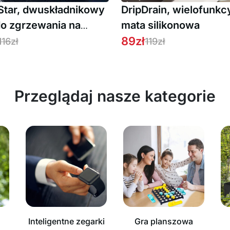
Star, dwuskładnikowy
DripDrain, wielofunkc
 do zgrzewania na
mata silikonowa
o do łatwych napraw
89
zł
116
zł
119
zł
bki)
Przeglądaj nasze kategorie
Inteligentne zegarki
Gra planszowa