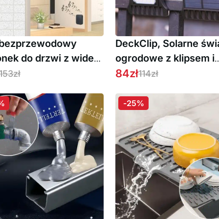
, bezprzewodowy
DeckClip, Solarne świ
nek do drzwi z wideo,
ogrodowe z klipsem i
ierunkowym
czujnikiem ruchu
84
zł
153
zł
114
zł
ękiem i czujnikiem
u
%
-25%