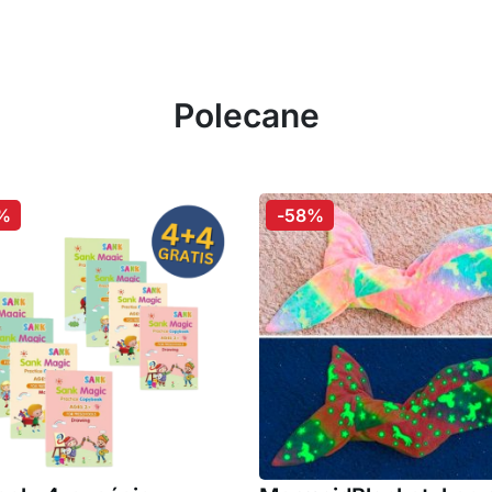
Polecane
%
-58%