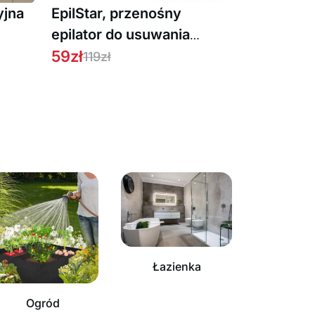
yjna
EpilStar, przenośny
epilator do usuwania
owłosienia na twarzy
59
zł
119
zł
Łazienka
Ogród