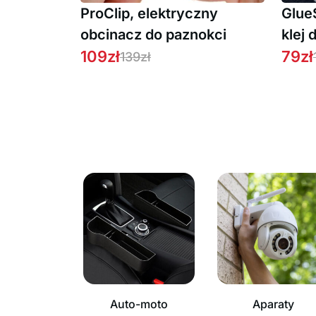
ProClip, elektryczny
Glue
obcinacz do paznokci
klej
109
zł
zimn
79
zł
139
zł
(2 tu
Auto-moto
Aparaty