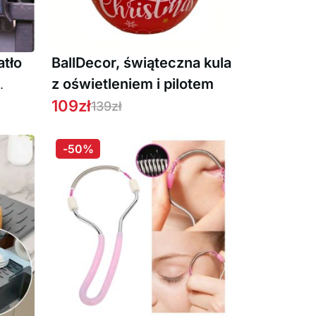
atło
BallDecor, świąteczna kula
z oświetleniem i pilotem
109
zł
139
zł
-50%