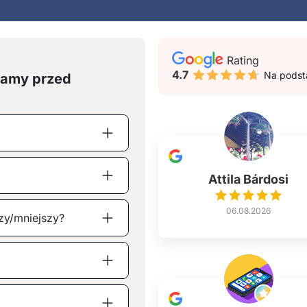
Rating
4.7
Na pods
damy przed
Attila Bárdosi
06.08.2026
zy/mniejszy?