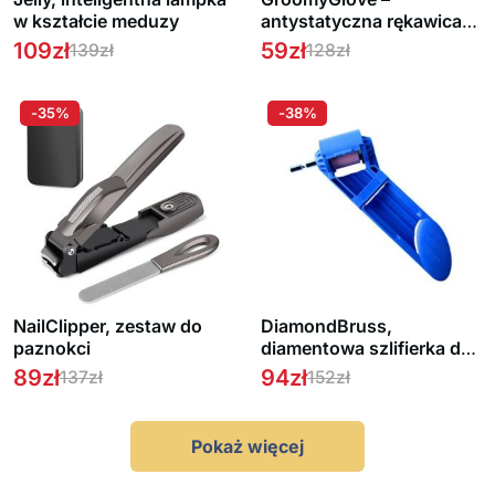
w kształcie meduzy
antystatyczna rękawica
do usuwania sierści
109
zł
59
zł
139
zł
128
zł
zwierząt
-35%
-38%
NailClipper, zestaw do
DiamondBruss,
paznokci
diamentowa szlifierka do
wierteł
89
zł
94
zł
137
zł
152
zł
Pokaż więcej