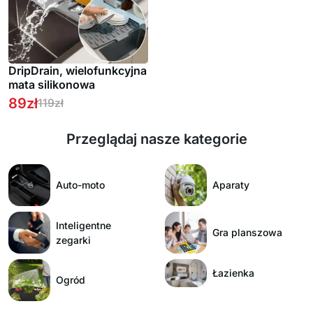
DripDrain, wielofunkcyjna
mata silikonowa
89
zł
119
zł
Przeglądaj nasze kategorie
Auto-moto
Aparaty
Inteligentne
Gra planszowa
zegarki
Łazienka
Ogród