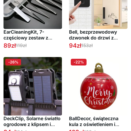
EarCleaningKit, 7-
Bell, bezprzewodowy
częściowy zestaw z
dzwonek do drzwi z
akcesoriami do
wideo, dwukierunkowym
89
zł
94
zł
119
zł
153
zł
bezpiecznego
dźwiękiem i czujnikiem
czyszczenia uszu 1 + 1
ruchu
GRATIS
-26%
-22%
DeckClip, Solarne światło
BallDecor, świąteczna
ogrodowe z klipsem i
kula z oświetleniem i
czujnikiem ruchu
pilotem